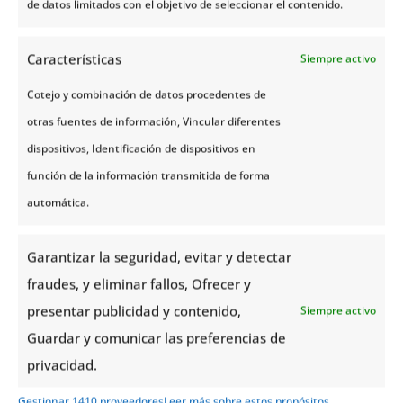
de datos limitados con el objetivo de seleccionar el contenido.
Quienes Somos
Características
Siempre activo
Newsletter
Acceso Agencias
Cotejo y combinación de datos procedentes de
otras fuentes de información, Vincular diferentes
FAQs
dispositivos, Identificación de dispositivos en
ENLACES ÚTILES
función de la información transmitida de forma
automática.
Consejos de viaje
Manual del viajero
Garantizar la seguridad, evitar y detectar
fraudes, y eliminar fallos, Ofrecer y
Cómo vestir en Noruega
presentar publicidad y contenido,
Siempre activo
LA NATURALEZA NORUEGA
Guardar y comunicar las preferencias de
privacidad.
Fiordos Noruegos
Gestionar 1410 proveedores
Leer más sobre estos propósitos