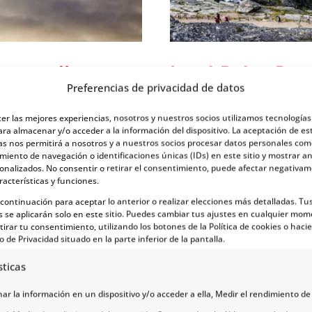
ruega: Un
Las 4 Rutas Pan
Preferencias de privacidad de datos
resionante
Noruega
cer las mejores experiencias, nosotros y nuestros socios utilizamos tecnología
des en Noruega
por
Noruega Tours Te
ara almacenar y/o acceder a la información del dispositivo. La aceptación de es
as nos permitirá a nosotros y a nuestros socios procesar datos personales com
no de los grandes
Dentro de los viajes a 
iento de navegación o identificaciones únicas (IDs) en este sitio y mostrar a
sonalizados. No consentir o retirar el consentimiento, puede afectar negativa
ro, lo que no mucha
nacionales pueden ser u
racterísticas y funciones.
avo tiene mucho más que
incluyen viajes fiordos
a continuación para aceptar lo anterior o realizar elecciones más detalladas. Tu
fiordos, el sol de
cercano al Círculo Pola
s se aplicarán solo en este sitio. Puedes cambiar tus ajustes en cualquier mom
tirar tu consentimiento, utilizando los botones de la Política de cookies o hacie
ón. La...
la Aurora Boreal Norueg
o de Privacidad situado en la parte inferior de la pantalla.
leer más
sticas
r la información en un dispositivo y/o acceder a ella, Medir el rendimiento de 