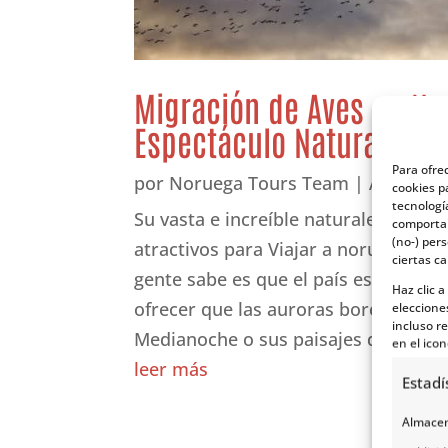
Migración de Aves en No
Espectáculo Natural Imp
Para ofre
por
Noruega Tours Team
|
Activida
cookies p
tecnologí
Su vasta e increíble naturaleza es u
comportam
(no-) per
atractivos para Viajar a noruega. Pe
ciertas ca
gente sabe es que el país escandin
Haz clic 
ofrecer que las auroras boreales, los 
eleccione
incluso re
Medianoche o sus paisajes de impresi
en el icon
leer más
Estadí
Almacena