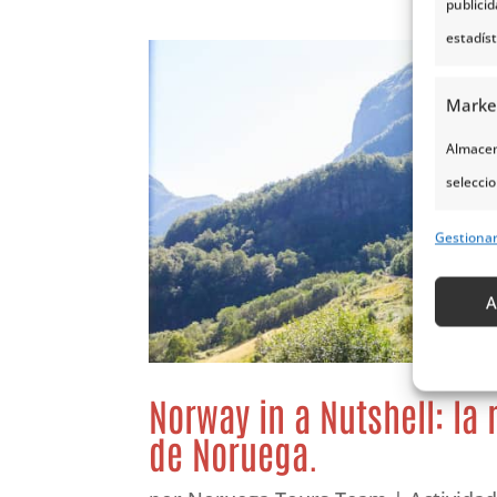
publici
estadís
Marke
Almacena
seleccio
para sel
Gestiona
Uso de p
servicio
A
Caract
Cotejo 
Norway in a Nutshell: la
Vincular
de Noruega.
informa