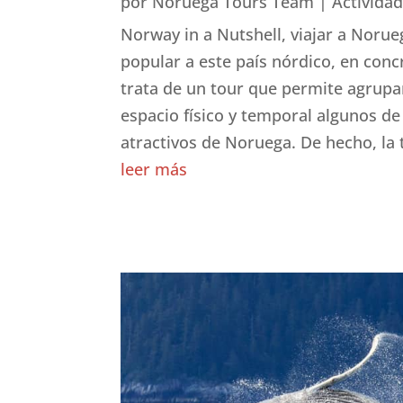
por
Noruega Tours Team
|
Activida
Garant
Norway in a Nutshell, viajar a Norue
fallos
popular a este país nórdico, en concr
comuni
trata de un tour que permite agrup
espacio físico y temporal algunos de 
atractivos de Noruega. De hecho, la 
leer más