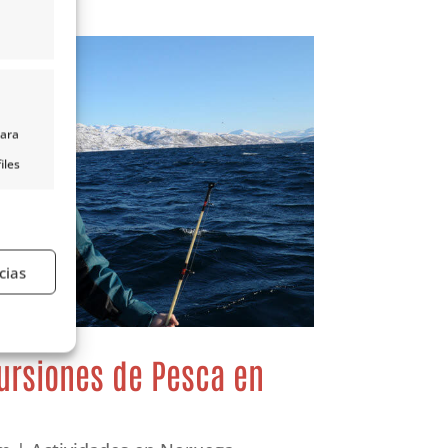
para
iles
nido,
s
cias
e activo
ursiones de Pesca en