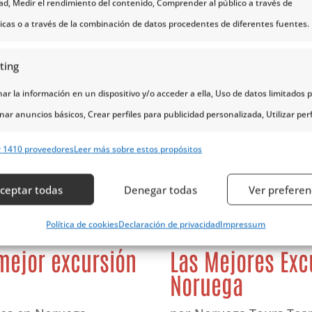
dad, Medir el rendimiento del contenido, Comprender al público a través de
ticas o a través de la combinación de datos procedentes de diferentes fuentes.
ting
r la información en un dispositivo y/o acceder a ella, Uso de datos limitados 
nar anuncios básicos, Crear perfiles para publicidad personalizada, Utilizar perf
eccionar la publicidad personalizada, Crear un perfil para personalizar el conte
r 1410 proveedores
Leer más sobre estos propósitos
erfiles para la selección de contenido personalizado, Desarrollo y mejora de lo
s, Uso de datos limitados con el objetivo de seleccionar el contenido.
ceptar todas
Denegar todas
Ver preferen
erísticas
Siempr
Política de cookies
Declaración de privacidad
Impressum
y combinación de datos procedentes de otras fuentes de información,
 mejor excursión
Las Mejores Exc
 diferentes dispositivos, Identificación de dispositivos en función de la
Noruega
ción transmitida de forma automática.