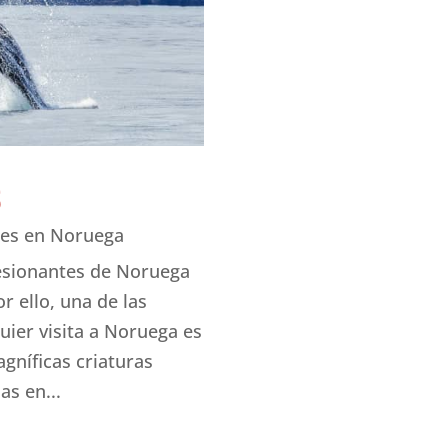
s
des en Noruega
resionantes de Noruega
r ello, una de las
uier visita a Noruega es
agníficas criaturas
s en...