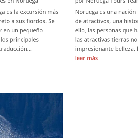
des en Noruega
por
Noruega Tours Te
izar la seguridad, evitar y detectar fraudes, y eliminar
ga es la excursión más
Noruega es una nación 
, Ofrecer y presentar publicidad y contenido, Guardar y
Siempr
eto a sus fiordos. Se
de atractivos, una histo
car las preferencias de privacidad.
ar en un pequeño
ello, las personas que 
los principales
las atractivas tierras
traducción...
impresionante belleza, l
leer más