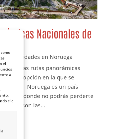
orámicas Nacionales de
s como
am
|
Actividades en Noruega
tas
o el
Noruega, las rutas panorámicas
nuncios
mente a
na gran opción en la que se
 noruegos. Noruega es un país
s
r Ártico y donde no podrás perderte
ento,
ndo clic
a. Qué son las...
la